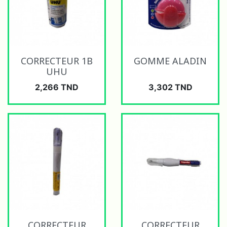
CORRECTEUR 1B
GOMME ALADIN
UHU
Prix
Prix
2,266 TND
3,302 TND
CORRECTEUR
CORRECTEUR