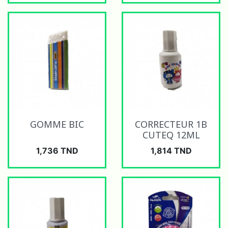
GOMME BIC
CORRECTEUR 1B
CUTEQ 12ML
Prix
Prix
1,736 TND
1,814 TND