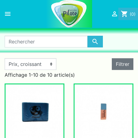


shopping_cart
(0)

Filtrer
Affichage 1-10 de 10 article(s)