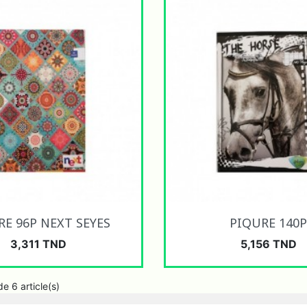
Aperçu rapide
Aperçu rapide


RE 96P NEXT SEYES
PIQURE 140
Prix
Prix
3,311 TND
5,156 TND
e 6 article(s)