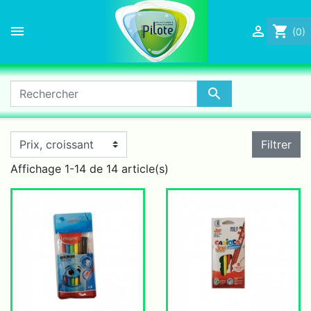


shopping_cart
(0)

Filtrer
Affichage 1-14 de 14 article(s)